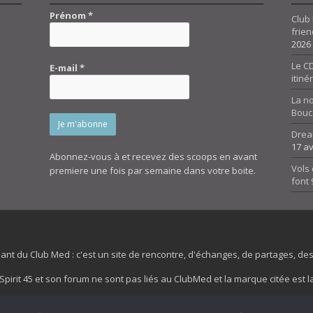
Prénom
*
Club 
frien
2026
Le CD
E-mail
*
itiné
La n
Bouc
Drea
17 av
Abonnez-vous à et recevez des scoops en avant
Vols 
premiere une fois par semaine dans votre boite.
font
dant du Club Med : c'est un site de rencontre, d'échanges, de partages, d
irit 45 et son forum ne sont pas liés au ClubMed et la marque citée est la
es images de fond de page de cette page d'accueil sont la propriétés de la