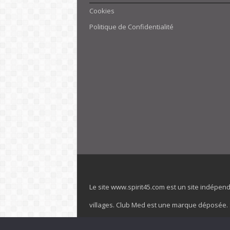
Cookies
Politique de Confidentialité
Le site www.spirit45.com est un site indépen
villages. Club Med est une marque déposée. Sp
officiel de la marque est : www.clubmed.fr L