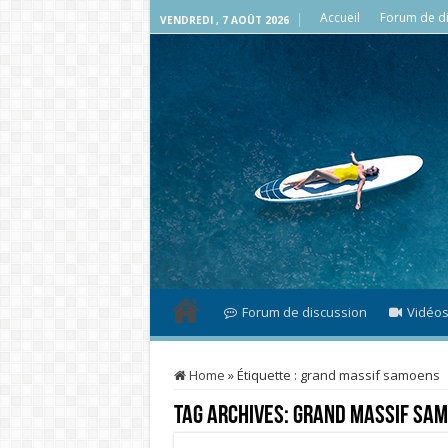
Accueil
Forum de di
VENDREDI , 7 AOÛT 2026
Forum de discussion
Vidéo
Home
»
Étiquette :
grand massif samoens
Tag Archives:
grand massif sa