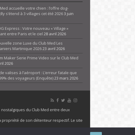
Med accueille votre chien : l’offre dog-
dly s’étend à 3 villages cet été 2026
3 juin
G Express : Votre nouveau « Village »
rant entre Paris et le ciel
28 avril 2026
ouvelle zone Luxe du Club Med Les
aniers Martinique 2026
23 avril 2026
m Maker Serie Prime Video sur le Club Med
ril 2026
de valises à l’aéroport : L’erreur fatale que
 99% des voyageurs (Enquête)
23 mars 2026
es nostalgiques du Club Med entre deux
 propriété de son détenteur respectif. Le site
 marque Club Med, Tous droits réservés - 2026