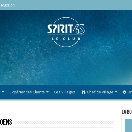
scussion
s
Expériences Clients
Les Villages
Chef de village
Dr
La Bo
moens