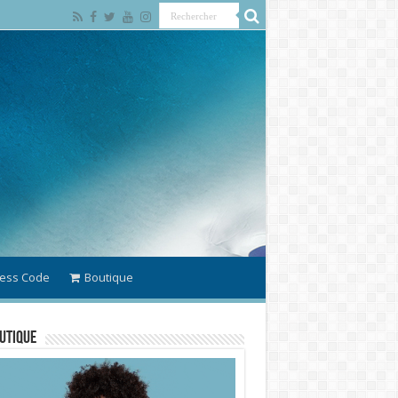
ess Code
Boutique
utique