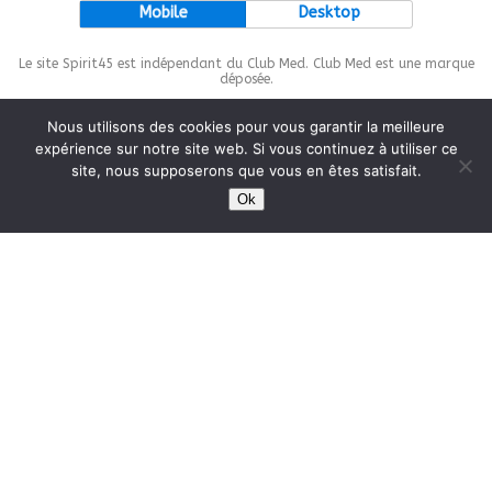
Mobile
Desktop
Le site Spirit45 est indépendant du Club Med. Club Med est une marque
déposée.
Nous utilisons des cookies pour vous garantir la meilleure
expérience sur notre site web. Si vous continuez à utiliser ce
site, nous supposerons que vous en êtes satisfait.
This site is protected by
wp-copyrightpro.com
Ok