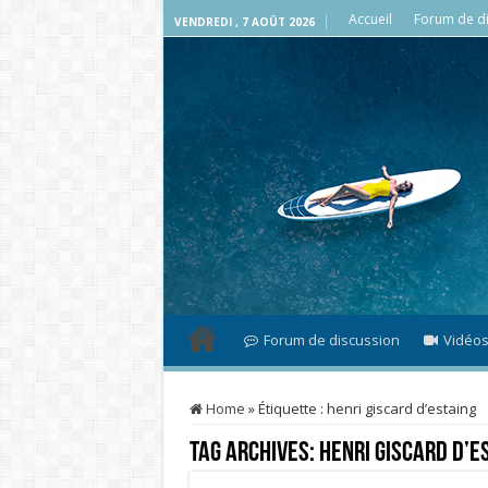
Accueil
Forum de di
VENDREDI , 7 AOÛT 2026
Forum de discussion
Vidéo
Home
»
Étiquette :
henri giscard d’estaing
Tag Archives:
henri giscard d’e