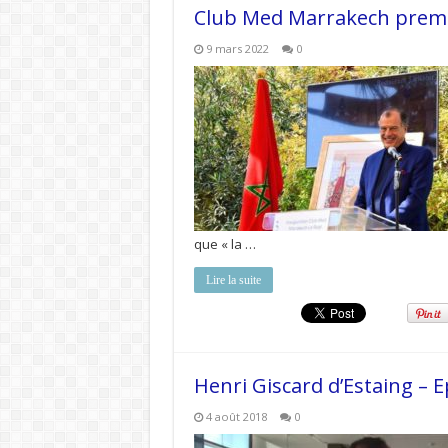
Club Med Marrakech premi
9 mars 2022
0
que « la …
Lire la suite
Henri Giscard d’Estaing – E
4 août 2018
0