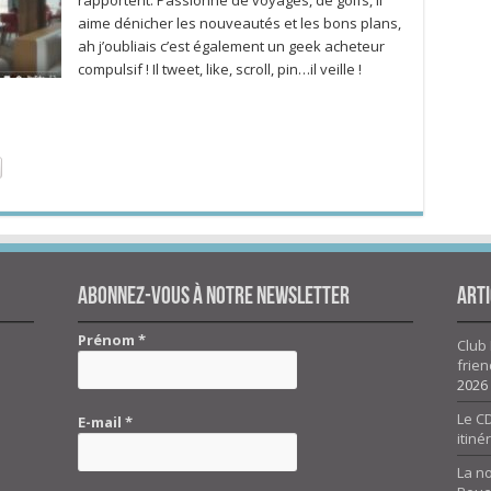
rapportent. Passionné de voyages, de golfs, il
aime dénicher les nouveautés et les bons plans,
ah j’oubliais c’est également un geek acheteur
compulsif ! Il tweet, like, scroll, pin…il veille !
Abonnez-vous à notre newsletter
Arti
Prénom
*
Club 
frien
2026
Le CD
E-mail
*
itiné
La n