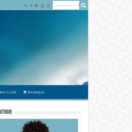
ess Code
Boutique
utique