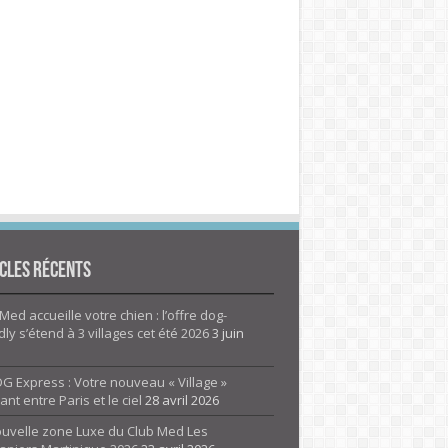
cles Récents
Med accueille votre chien : l’offre dog-
dly s’étend à 3 villages cet été 2026
3 juin
G Express : Votre nouveau « Village »
rant entre Paris et le ciel
28 avril 2026
ouvelle zone Luxe du Club Med Les