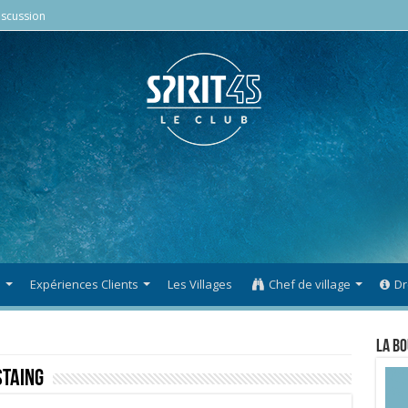
scussion
s
Expériences Clients
Les Villages
Chef de village
Dr
La Bo
staing