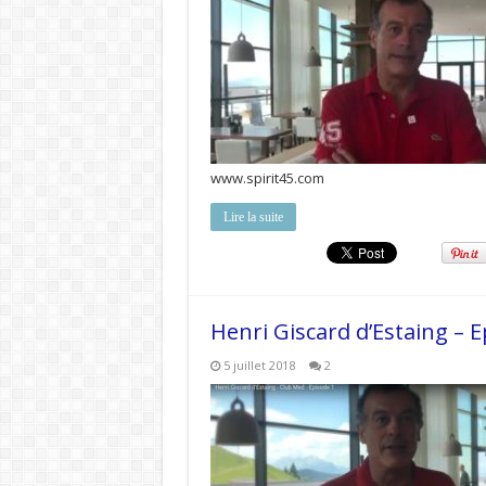
www.spirit45.com
Lire la suite
Henri Giscard d’Estaing – E
5 juillet 2018
2