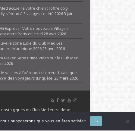
Med accueille votre chien : l’offre dog-
dly s’étend à 3 villages cet été 2026
3 juin
G Express : Votre nouveau « Village »
rant entre Paris et le ciel
28 avril 2026
ouvelle zone Luxe du Club Med Les
aniers Martinique 2026
23 avril 2026
m Maker Serie Prime Video sur le Club Med
ril 2026
de valises à l’aéroport : L’erreur fatale que
 99% des voyageurs (Enquête)
23 mars 2026
es nostalgiques du Club Med entre deux
 propriété de son détenteur respectif. Le site
e, nous supposerons que vous en êtes satisfait.
Ok
 marque Club Med, Tous droits réservés - 2026