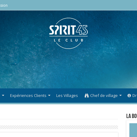
sion
s
Expériences Clients
Les Villages
Chef de village
Dr
La Bo