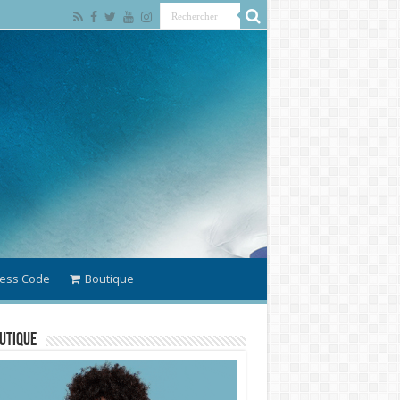
ess Code
Boutique
utique