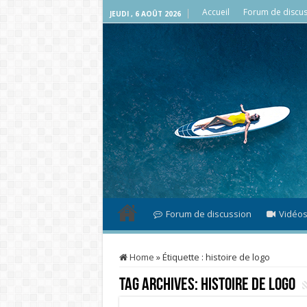
Accueil
Forum de discus
JEUDI , 6 AOÛT 2026
Forum de discussion
Vidéo
Home
»
Étiquette :
histoire de logo
Tag Archives:
histoire de logo