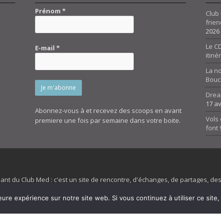
Prénom
*
Club 
frien
2026
Le CD
E-mail
*
itiné
La n
Bouc
Drea
17 av
Abonnez-vous à et recevez des scoops en avant
Vols 
premiere une fois par semaine dans votre boite.
font
dant du Club Med : c'est un site de rencontre, d'échanges, de partages, d
irit 45 et son forum ne sont pas liés au ClubMed et la marque citée est la
eure expérience sur notre site web. Si vous continuez à utiliser ce sit
es images de fond de page de cette page d'accueil sont la propriétés de la