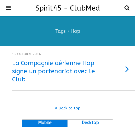
Spirit45 - ClubMed
Tags › Hop
15 OCTOBRE 2014
La Compagnie aérienne Hop
signe un partenariat avec le
Club
Back to top
Mobile
Desktop