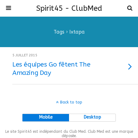
Spirit45 - ClubMed
Tags › Ixtapa
5 JUILLET 2015
Les équipes Go fêtent The
Amazing Day
Back to top
Mobile
Desktop
Le site Spirit45 est indépendant du Club Med. Club Med est une marque
déposée.