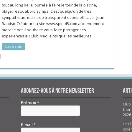
tout au long de la journée à faire le tour de la piscine,
plage, resto, abord sympa. C’est quelqu’un de très
sympathique, mais trop transparent et peu efficace . Jean-
BaptisteCréateur du site www.spirit45.com anciennement
macase.net, il souhaite vous faire partager ses
expériences au Club Med, ainsi que les meilleures …
Lire la suite
Abonnez-vous à notre newsletter
Arti
Prénom
*
Club 
frien
2026
Le CD
E-mail
*
itiné