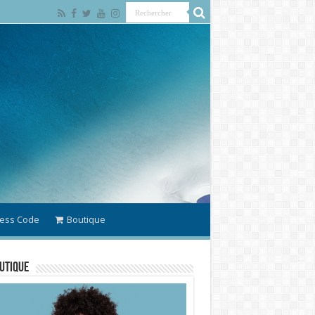
ess Code
Boutique
utique