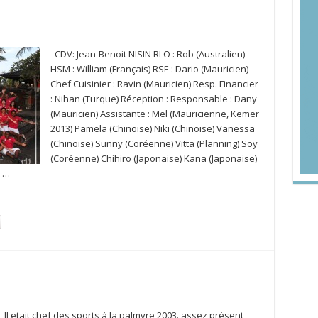
CDV: Jean-Benoit NISIN RLO : Rob (Australien)
HSM : William (Français) RSE : Dario (Mauricien)
Chef Cuisinier : Ravin (Mauricien) Resp. Financier
: Nihan (Turque) Réception : Responsable : Dany
(Mauricien) Assistante : Mel (Mauricienne, Kemer
2013) Pamela (Chinoise) Niki (Chinoise) Vanessa
(Chinoise) Sunny (Coréenne) Vitta (Planning) Soy
(Coréenne) Chihiro (Japonaise) Kana (Japonaise)
) …
Il etait chef des sports à la palmyre 2003. assez présent