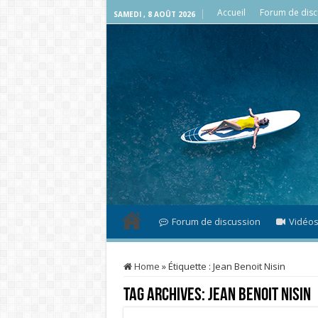
Accueil
Forum de disc
SAMEDI , 8 AOÛT 2026
Forum de discussion
Vidéo
Home
»
Étiquette :
Jean Benoit Nisin
Tag Archives:
Jean Benoit Nisin