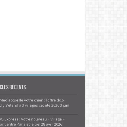
cles Récents
Med accueille votre chien : l’offre dog-
dly s’étend à 3 villages cet été 2026
3 juin
G Express : Votre nouveau « Village »
rant entre Paris et le ciel
28 avril 2026