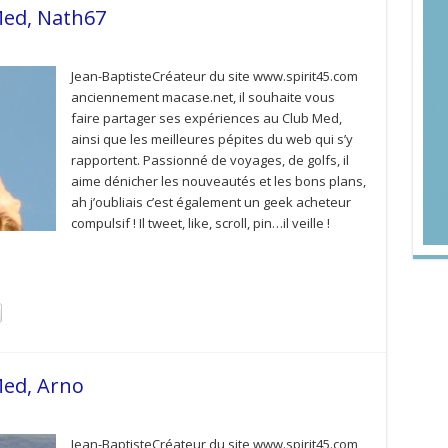
Med, Nath67
Jean-BaptisteCréateur du site www.spirit45.com
anciennement macase.net, il souhaite vous
faire partager ses expériences au Club Med,
ainsi que les meilleures pépites du web qui s’y
rapportent. Passionné de voyages, de golfs, il
aime dénicher les nouveautés et les bons plans,
ah j’oubliais c’est également un geek acheteur
compulsif ! Il tweet, like, scroll, pin…il veille !
Med, Arno
Jean-BaptisteCréateur du site www.spirit45.com