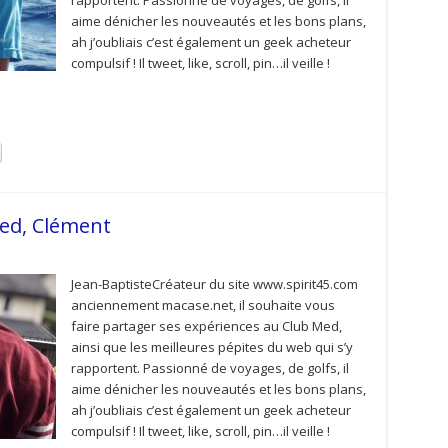
rapportent. Passionné de voyages, de golfs, il
aime dénicher les nouveautés et les bons plans,
ah j’oubliais c’est également un geek acheteur
compulsif ! Il tweet, like, scroll, pin…il veille !
ed, Clément
Jean-BaptisteCréateur du site www.spirit45.com
anciennement macase.net, il souhaite vous
faire partager ses expériences au Club Med,
ainsi que les meilleures pépites du web qui s’y
rapportent. Passionné de voyages, de golfs, il
aime dénicher les nouveautés et les bons plans,
ah j’oubliais c’est également un geek acheteur
compulsif ! Il tweet, like, scroll, pin…il veille !