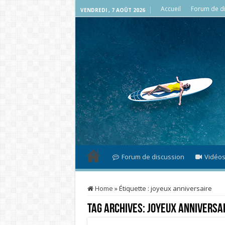
Accueil
Forum de di
VENDREDI , 7 AOÛT 2026
Forum de discussion
Vidéo
Home
»
Étiquette :
joyeux anniversaire
Tag Archives:
joyeux anniversa