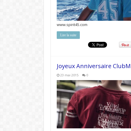
www.spirit45.com
Lire la suite
Joyeux Anniversaire ClubM
23 mai 2015
0