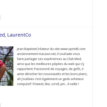
ed, LaurentCo
Jean-BaptisteCréateur du site www.spirit45.com
anciennement macase.net, il souhaite vous
faire partager ses expériences au Club Med,
ainsi que les meilleures pépites du web qui s’y
rapportent. Passionné de voyages, de golfs, il
aime dénicher les nouveautés et les bons plans,
ah j’oubliais c’est également un geek acheteur
compulsif ! Il tweet, like, scroll, pin…il veille !