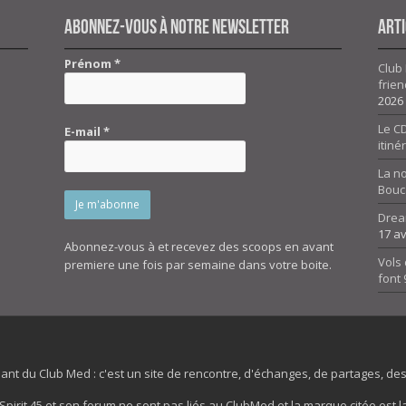
Abonnez-vous à notre newsletter
Arti
Prénom
*
Club 
frien
2026
Le CD
E-mail
*
itiné
La n
Bouc
Drea
17 av
Abonnez-vous à et recevez des scoops en avant
Vols 
premiere une fois par semaine dans votre boite.
font
dant du Club Med : c'est un site de rencontre, d'échanges, de partages, d
irit 45 et son forum ne sont pas liés au ClubMed et la marque citée est la