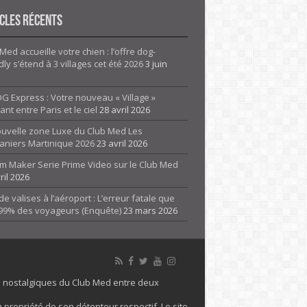
cles Récents
Med accueille votre chien : l’offre dog-
dly s’étend à 3 villages cet été 2026
3 juin
G Express : Votre nouveau « Village »
rant entre Paris et le ciel
28 avril 2026
ouvelle zone Luxe du Club Med Les
aniers Martinique 2026
23 avril 2026
m Maker Serie Prime Video sur le Club Med
ril 2026
de valises à l’aéroport : L’erreur fatale que
 99% des voyageurs (Enquête)
23 mars 2026
es nostalgiques du Club Med entre deux
 propriété de son détenteur respectif. Le site