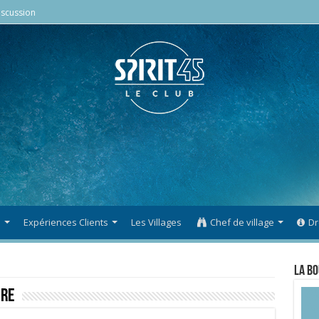
scussion
s
Expériences Clients
Les Villages
Chef de village
Dr
La Bo
ire