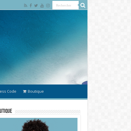
ess Code
Boutique
utique