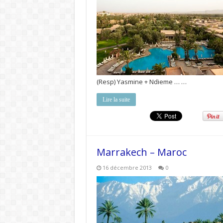
(Resp) Yasmine + Ndieme … …
Lire la suite
Marrakech – Maroc
16 décembre 2013
0