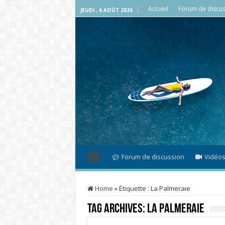
Accueil
Forum de discus
JEUDI , 6 AOÛT 2026
Forum de discussion
Vidéo
Home
»
Étiquette :
La Palmeraie
Tag Archives:
La Palmeraie