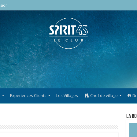
sion
s
Expériences Clients
Les Villages
Chef de village
Dr
La Bo