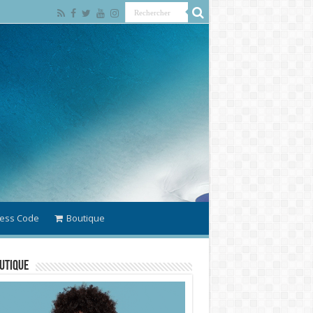
ess Code
Boutique
utique