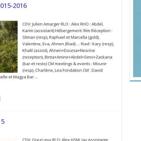
2015-2016
CDV: Julien Amarger RLO : Alex RHO : Abdel,
Karim (assistant) Hébergement: Rim Réception :
Sliman (resp), Raphael et Marcella (gold),
Valentine, Eva, Ahnen (Riad) … Riad : Kary (resp),
Khalil (assist), Ahnen+Dounia+Nesrine
(reception), Binta+Amine+Abdel+Simo+Zackaria
(bar et resto) CM meetings & events : Mounir
(resp), Charlène, Lea Fondation CM : David
aelle et Magya Bar …
15
CDV: Greg Levy RLO: Alex HSM: Jay Assistante