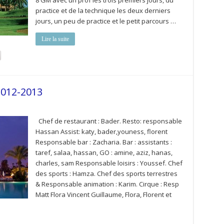
8 GM avec un prof les trois premiers jours, du
practice et de la technique les deux derniers
jours, un peu de practice et le petit parcours …
Lire la suite
2012-2013
Chef de restaurant : Bader. Resto: responsable
Hassan Assist: katy, bader,youness, florent
Responsable bar : Zacharia. Bar : assistants :
taref, salaa, hassan, GO : amine, aziz, hanas,
charles, sam Responsable loisirs : Youssef. Chef
des sports : Hamza. Chef des sports terrestres
& Responsable animation : Karim. Cirque : Resp
Matt Flora Vincent Guillaume, Flora, Florent et