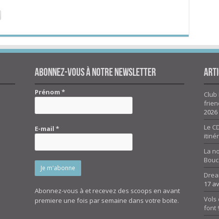
Abonnez-vous à notre newsletter
Arti
Prénom
*
Club 
frien
2026
Le CD
E-mail
*
itiné
La n
Bouc
Drea
17 av
Abonnez-vous à et recevez des scoops en avant
Vols 
premiere une fois par semaine dans votre boite.
font