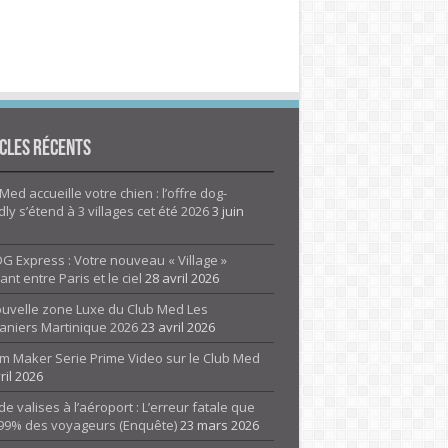
cles Récents
Med accueille votre chien : l’offre dog-
dly s’étend à 3 villages cet été 2026
3 juin
G Express : Votre nouveau « Village »
rant entre Paris et le ciel
28 avril 2026
ouvelle zone Luxe du Club Med Les
aniers Martinique 2026
23 avril 2026
m Maker Serie Prime Video sur le Club Med
ril 2026
de valises à l’aéroport : L’erreur fatale que
 99% des voyageurs (Enquête)
23 mars 2026