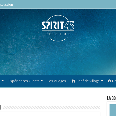
scussion
s
Expériences Clients
Les Villages
Chef de village
Dr
La Bo
i