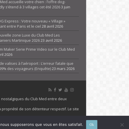
Med accueille votre chien : l’offre dog-
dly s’étend à 3 villages cet été 2026
3 juin
G Express : Votre nouveau « Village »
rant entre Paris et le ciel
28 avril 2026
ouvelle zone Luxe du Club Med Les
aniers Martinique 2026
23 avril 2026
m Maker Serie Prime Video sur le Club Med
ril 2026
de valises à l’aéroport : L’erreur fatale que
 99% des voyageurs (Enquête)
23 mars 2026
es nostalgiques du Club Med entre deux
 propriété de son détenteur respectif. Le site
 marque Club Med, Tous droits réservés - 2026
e, nous supposerons que vous en êtes satisfait.
Ok