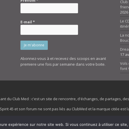
Prénom
*
Club 
frien
2026
Le CD
E-mail
*
itiné
La n
Bouc
Drea
17 av
Abonnez-vous à et recevez des scoops en avant
Vols 
premiere une fois par semaine dans votre boite.
font
dant du Club Med : c'est un site de rencontre, d'échanges, de partages, d
irit 45 et son forum ne sont pas liés au ClubMed et la marque citée est la
es images de fond de page de cette page d'accueil sont la propriétés de la
eure expérience sur notre site web. Si vous continuez à utiliser ce sit