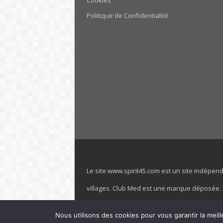
Cookies
Politique de Confidentialité
Le site www.spirit45.com est un site indépen
villages. Club Med est une marque déposée. Sp
officiel de la marque est : www.clubmed.fr L
Nous utilisons des cookies pour vous garantir la meill