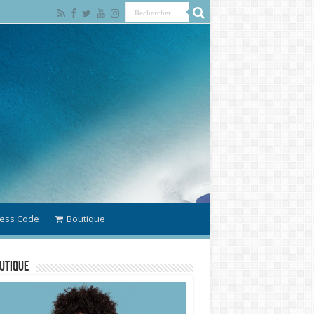
ess Code
Boutique
utique