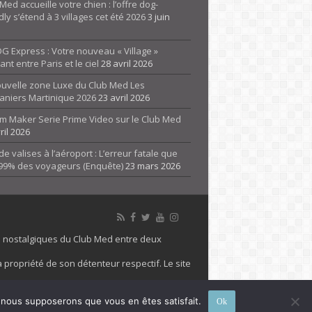
Med accueille votre chien : l’offre dog-
dly s’étend à 3 villages cet été 2026
3 juin
G Express : Votre nouveau « Village »
rant entre Paris et le ciel
28 avril 2026
ouvelle zone Luxe du Club Med Les
aniers Martinique 2026
23 avril 2026
m Maker Serie Prime Video sur le Club Med
ril 2026
de valises à l’aéroport : L’erreur fatale que
 99% des voyageurs (Enquête)
23 mars 2026
es nostalgiques du Club Med entre deux
 propriété de son détenteur respectif. Le site
 marque Club Med, Tous droits réservés - 2026
e, nous supposerons que vous en êtes satisfait.
Ok