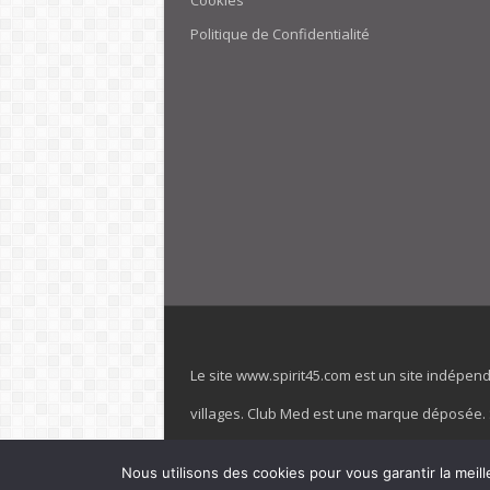
Cookies
Politique de Confidentialité
Le site www.spirit45.com est un site indépen
villages. Club Med est une marque déposée. Sp
officiel de la marque est : www.clubmed.fr L
Nous utilisons des cookies pour vous garantir la meill