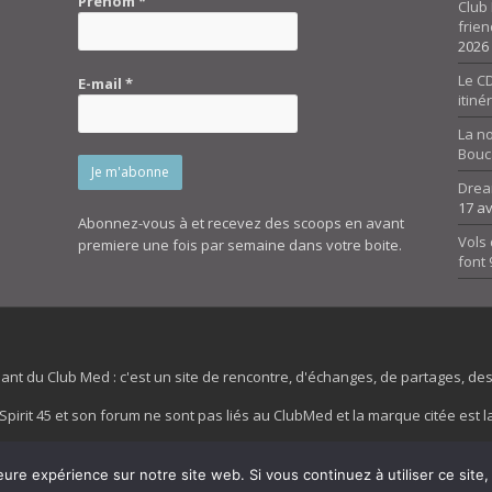
Prénom
*
Club 
frien
2026
Le CD
E-mail
*
itiné
La n
Bouc
Drea
17 av
Abonnez-vous à et recevez des scoops en avant
Vols 
premiere une fois par semaine dans votre boite.
font
dant du Club Med : c'est un site de rencontre, d'échanges, de partages, d
irit 45 et son forum ne sont pas liés au ClubMed et la marque citée est la
es images de fond de page de cette page d'accueil sont la propriétés de la
eure expérience sur notre site web. Si vous continuez à utiliser ce sit