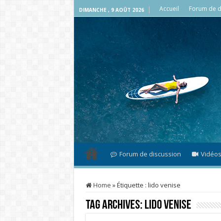
Accueil
Forum de d
DIMANCHE , 9 AOÛT 2026
Forum de discussion
Vidéo
Home
»
Étiquette :
lido venise
Tag Archives:
lido venise