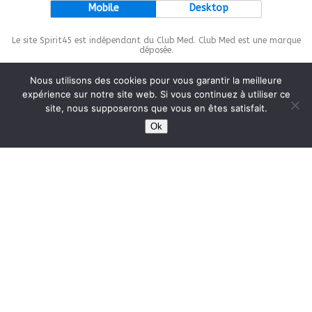
Mobile
Desktop
Le site Spirit45 est indépendant du Club Med. Club Med est une marque
déposée.
Nous utilisons des cookies pour vous garantir la meilleure
expérience sur notre site web. Si vous continuez à utiliser ce
site, nous supposerons que vous en êtes satisfait.
This site is protected by
wp-copyrightpro.com
Ok