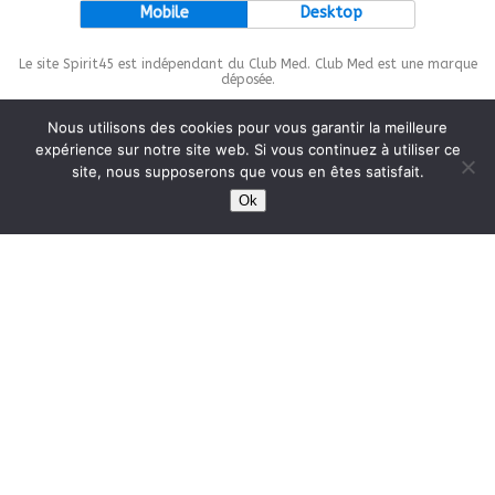
Mobile
Desktop
Le site Spirit45 est indépendant du Club Med. Club Med est une marque
déposée.
Nous utilisons des cookies pour vous garantir la meilleure
expérience sur notre site web. Si vous continuez à utiliser ce
site, nous supposerons que vous en êtes satisfait.
This site is protected by
wp-copyrightpro.com
Ok