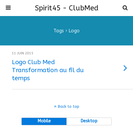
Spirit45 - ClubMed
Tags › Logo
11 JUIN 2015
Logo Club Med
Transformation au fil du
temps
Back to top
Mobile
Desktop