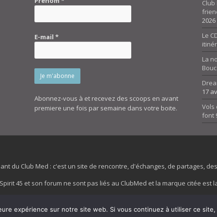
Prénom
*
Club 
frien
2026
Le CD
E-mail
*
itiné
La n
Bouc
Drea
17 av
Abonnez-vous à et recevez des scoops en avant
Vols 
premiere une fois par semaine dans votre boite.
font
dant du Club Med : c'est un site de rencontre, d'échanges, de partages, d
irit 45 et son forum ne sont pas liés au ClubMed et la marque citée est la
es images de fond de page de cette page d'accueil sont la propriétés de la
eure expérience sur notre site web. Si vous continuez à utiliser ce sit