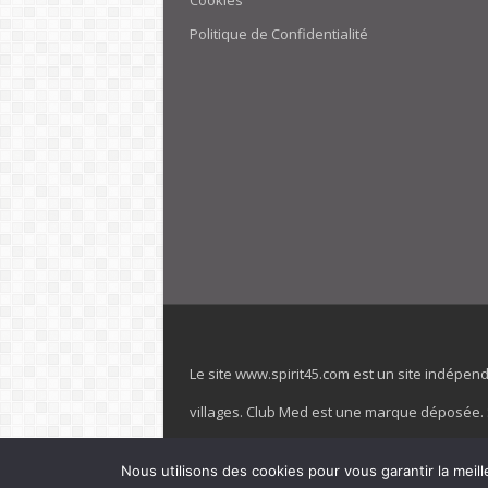
Cookies
Politique de Confidentialité
Le site www.spirit45.com est un site indépen
villages. Club Med est une marque déposée. Sp
officiel de la marque est : www.clubmed.fr L
Nous utilisons des cookies pour vous garantir la meill