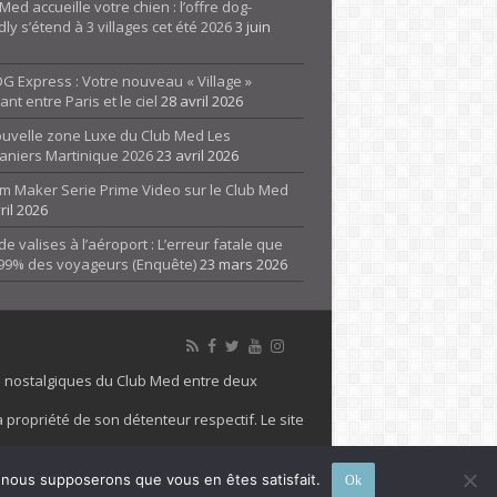
Med accueille votre chien : l’offre dog-
dly s’étend à 3 villages cet été 2026
3 juin
G Express : Votre nouveau « Village »
rant entre Paris et le ciel
28 avril 2026
ouvelle zone Luxe du Club Med Les
aniers Martinique 2026
23 avril 2026
m Maker Serie Prime Video sur le Club Med
ril 2026
de valises à l’aéroport : L’erreur fatale que
 99% des voyageurs (Enquête)
23 mars 2026
es nostalgiques du Club Med entre deux
 propriété de son détenteur respectif. Le site
 marque Club Med, Tous droits réservés - 2026
e, nous supposerons que vous en êtes satisfait.
Ok