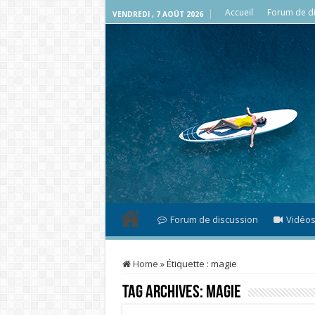
Accueil
Forum de di
VENDREDI , 7 AOÛT 2026
Forum de discussion
Vidéo
Home
»
Étiquette :
magie
Tag Archives:
magie