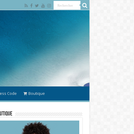
ess Code
Boutique
utique