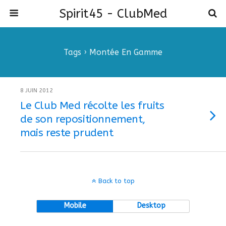
Spirit45 - ClubMed
Tags › Montée En Gamme
8 JUIN 2012
Le Club Med récolte les fruits
de son repositionnement,
mais reste prudent
Back to top
Mobile
Desktop