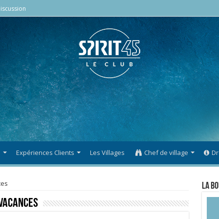
iscussion
s
Expériences Clients
Les Villages
Chef de village
Dr
ces
La Bo
 vacances