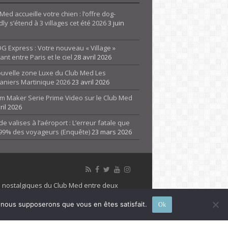
Med accueille votre chien : l’offre dog-
dly s’étend à 3 villages cet été 2026
3 juin
G Express : Votre nouveau « Village »
rant entre Paris et le ciel
28 avril 2026
ouvelle zone Luxe du Club Med Les
aniers Martinique 2026
23 avril 2026
m Maker Serie Prime Video sur le Club Med
ril 2026
de valises à l’aéroport : L’erreur fatale que
 99% des voyageurs (Enquête)
23 mars 2026
es nostalgiques du Club Med entre deux
 propriété de son détenteur respectif. Le site
e, nous supposerons que vous en êtes satisfait.
Ok
 marque Club Med, Tous droits réservés - 2026