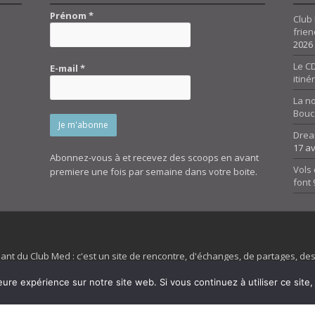
Prénom
*
Club 
frien
2026
Le CD
E-mail
*
itiné
La n
Bouc
Drea
17 av
Abonnez-vous à et recevez des scoops en avant
Vols 
premiere une fois par semaine dans votre boite.
font
dant du Club Med : c'est un site de rencontre, d'échanges, de partages, d
irit 45 et son forum ne sont pas liés au ClubMed et la marque citée est la
eure expérience sur notre site web. Si vous continuez à utiliser ce sit
es images de fond de page de cette page d'accueil sont la propriétés de la