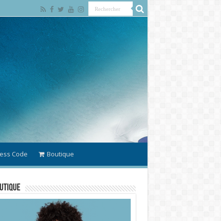
ess Code
Boutique
utique