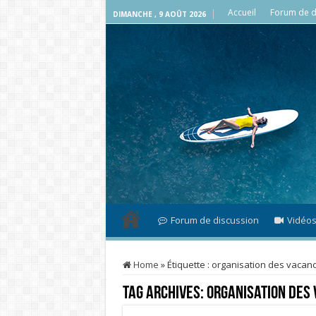
Accueil
Forum de d
DIMANCHE , 9 AOÛT 2026
Forum de discussion
Vidéo
Home
»
Étiquette :
organisation des vacan
Tag Archives:
organisation des