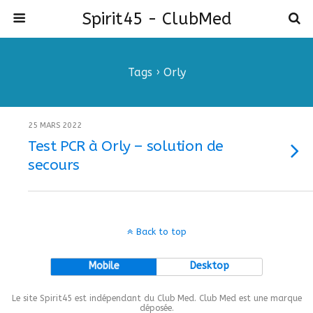
Spirit45 - ClubMed
Tags › Orly
25 MARS 2022
Test PCR à Orly – solution de
secours
Back to top
Mobile
Desktop
Le site Spirit45 est indépendant du Club Med. Club Med est une marque
déposée.