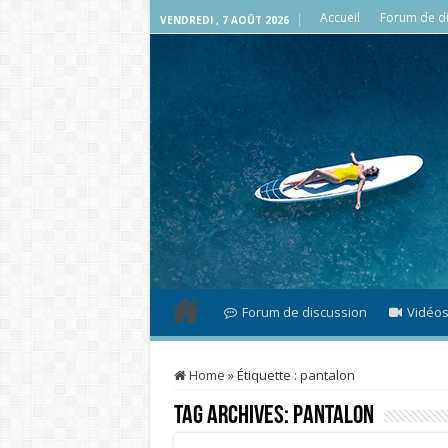
Accueil
Forum de di
VENDREDI , 7 AOÛT 2026
Forum de discussion
Vidéo
Home
»
Étiquette :
pantalon
Tag Archives:
pantalon