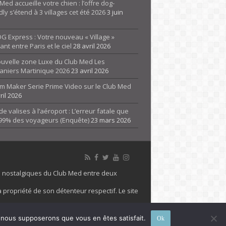
Med accueille votre chien : l’offre dog-
dly s’étend à 3 villages cet été 2026
3 juin
G Express : Votre nouveau « Village »
rant entre Paris et le ciel
28 avril 2026
ouvelle zone Luxe du Club Med Les
aniers Martinique 2026
23 avril 2026
m Maker Serie Prime Video sur le Club Med
ril 2026
de valises à l’aéroport : L’erreur fatale que
 99% des voyageurs (Enquête)
23 mars 2026
es nostalgiques du Club Med entre deux
 propriété de son détenteur respectif. Le site
 marque Club Med, Tous droits réservés - 2026
e, nous supposerons que vous en êtes satisfait.
Ok