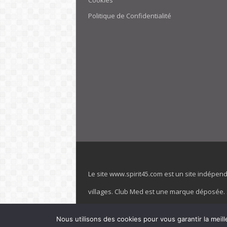
Cookies
Politique de Confidentialité
Le site www.spirit45.com est un site indépen
villages. Club Med est une marque déposée. Sp
officiel de la marque est : www.clubmed.fr L
Nous utilisons des cookies pour vous garantir la meill