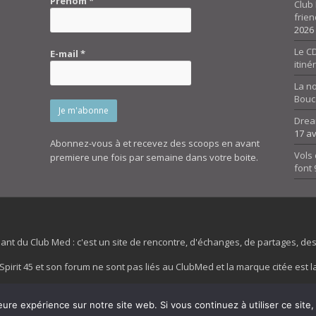
Prénom
*
Club 
frien
2026
Le CD
E-mail
*
itiné
La n
Bouc
Drea
17 av
Abonnez-vous à et recevez des scoops en avant
Vols 
premiere une fois par semaine dans votre boite.
font
dant du Club Med : c'est un site de rencontre, d'échanges, de partages, d
irit 45 et son forum ne sont pas liés au ClubMed et la marque citée est la
es images de fond de page de cette page d'accueil sont la propriétés de la
eure expérience sur notre site web. Si vous continuez à utiliser ce sit