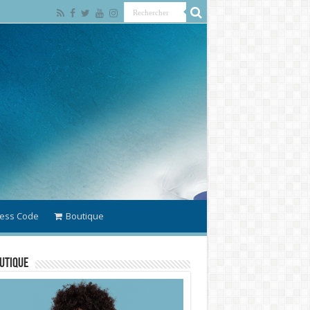
ess Code
Boutique
utique