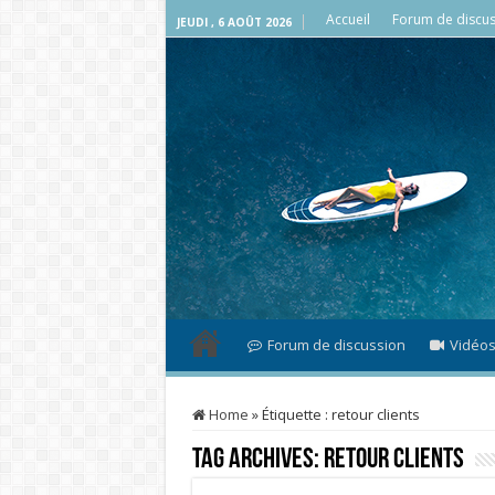
Accueil
Forum de discus
JEUDI , 6 AOÛT 2026
Forum de discussion
Vidéo
Home
»
Étiquette :
retour clients
Tag Archives:
retour clients