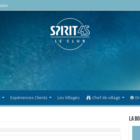
sion
s
Expériences Clients
Les Villages
Chef de village
Dr
La Bo