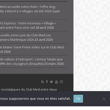
Med accueille votre chien : l’offre dog-
dly s’étend à 3 villages cet été 2026
3 juin
G Express : Votre nouveau « Village »
rant entre Paris et le ciel
28 avril 2026
ouvelle zone Luxe du Club Med Les
aniers Martinique 2026
23 avril 2026
m Maker Serie Prime Video sur le Club Med
ril 2026
de valises à l’aéroport : L’erreur fatale que
 99% des voyageurs (Enquête)
23 mars 2026
es nostalgiques du Club Med entre deux
 propriété de son détenteur respectif. Le site
e, nous supposerons que vous en êtes satisfait.
Ok
 marque Club Med, Tous droits réservés - 2026