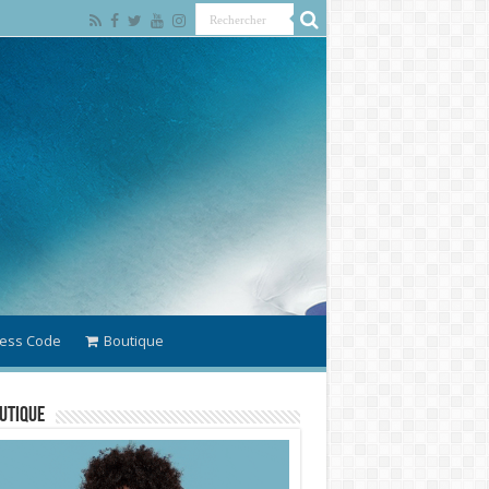
ess Code
Boutique
utique