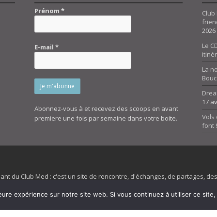
Prénom
*
Club 
frien
2026
Le CD
E-mail
*
itiné
La n
Bouc
Drea
17 av
Abonnez-vous à et recevez des scoops en avant
Vols 
premiere une fois par semaine dans votre boite.
font
dant du Club Med : c'est un site de rencontre, d'échanges, de partages, d
irit 45 et son forum ne sont pas liés au ClubMed et la marque citée est la
eure expérience sur notre site web. Si vous continuez à utiliser ce sit
es images de fond de page de cette page d'accueil sont la propriétés de la