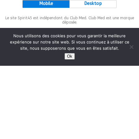
Mobile
Desktop
Le site Spirit45 est indépendant du Club Med. Club Med est une marque
déposée.
Nous utilisons des cookies pour vous garantir la meilleure
expérience sur notre site web. Si vous continuez à utiliser ce
site, nous supposerons que vous en êtes satisfait.
This site is protected by
wp-copyrightpro.com
Ok