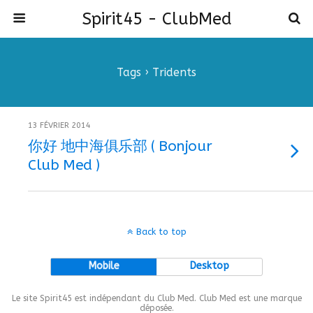
Spirit45 - ClubMed
Tags › Tridents
13 FÉVRIER 2014
你好 地中海俱乐部 ( Bonjour
Club Med )
Back to top
Mobile
Desktop
Le site Spirit45 est indépendant du Club Med. Club Med est une marque
déposée.