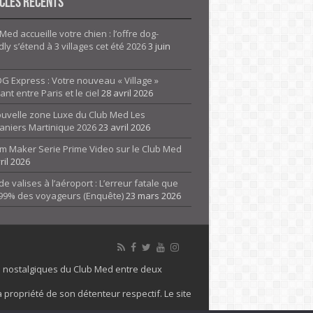
cles Récents
Med accueille votre chien : l’offre dog-
dly s’étend à 3 villages cet été 2026
3 juin
G Express : Votre nouveau « Village »
rant entre Paris et le ciel
28 avril 2026
ouvelle zone Luxe du Club Med Les
aniers Martinique 2026
23 avril 2026
m Maker Serie Prime Video sur le Club Med
ril 2026
de valises à l’aéroport : L’erreur fatale que
 99% des voyageurs (Enquête)
23 mars 2026
es nostalgiques du Club Med entre deux
 propriété de son détenteur respectif. Le site