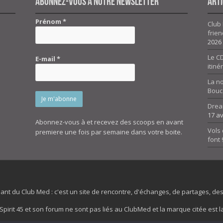
Abonnez-vous à notre newsletter
Arti
Prénom
*
Club 
frien
2026
Le CD
E-mail
*
itiné
La n
Bouc
Drea
17 av
Abonnez-vous à et recevez des scoops en avant
Vols 
premiere une fois par semaine dans votre boite.
font
dant du Club Med : c'est un site de rencontre, d'échanges, de partages, d
irit 45 et son forum ne sont pas liés au ClubMed et la marque citée est la