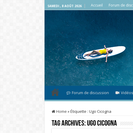
Accueil
Forum de disc
SAMEDI , 8 AOÛT 2026
Forum de discussion
Vidéo
Home
»
Étiquette :
Ugo Cicogna
Tag Archives:
Ugo Cicogna