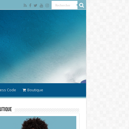
ess Code
Boutique
utique