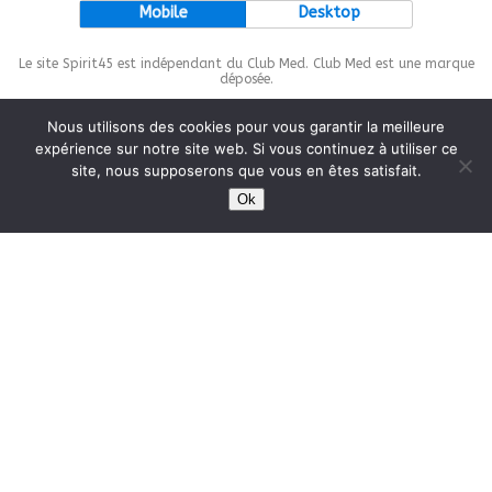
Mobile
Desktop
Le site Spirit45 est indépendant du Club Med. Club Med est une marque
déposée.
Nous utilisons des cookies pour vous garantir la meilleure
expérience sur notre site web. Si vous continuez à utiliser ce
site, nous supposerons que vous en êtes satisfait.
This site is protected by
wp-copyrightpro.com
Ok