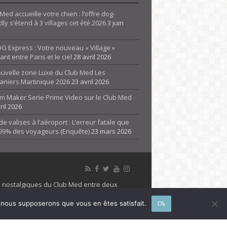
Med accueille votre chien : l’offre dog-
dly s’étend à 3 villages cet été 2026
3 juin
G Express : Votre nouveau « Village »
rant entre Paris et le ciel
28 avril 2026
ouvelle zone Luxe du Club Med Les
aniers Martinique 2026
23 avril 2026
m Maker Serie Prime Video sur le Club Med
ril 2026
de valises à l’aéroport : L’erreur fatale que
 99% des voyageurs (Enquête)
23 mars 2026
es nostalgiques du Club Med entre deux
 propriété de son détenteur respectif. Le site
e, nous supposerons que vous en êtes satisfait.
Ok
 marque Club Med, Tous droits réservés - 2026