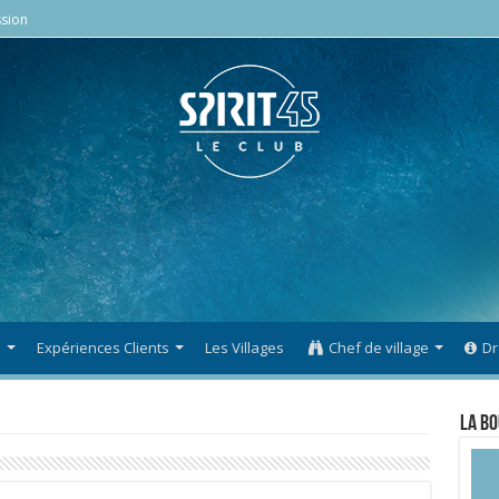
sion
s
Expériences Clients
Les Villages
Chef de village
Dr
La Bo