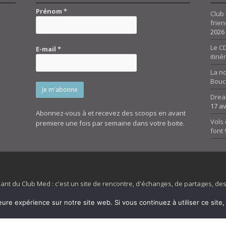
Prénom
*
Club 
frien
2026
Le CD
E-mail
*
itiné
La n
Bouc
Drea
17 av
Abonnez-vous à et recevez des scoops en avant
Vols 
premiere une fois par semaine dans votre boite.
font
dant du Club Med : c'est un site de rencontre, d'échanges, de partages, d
irit 45 et son forum ne sont pas liés au ClubMed et la marque citée est la
eure expérience sur notre site web. Si vous continuez à utiliser ce sit
es images de fond de page de cette page d'accueil sont la propriétés de la