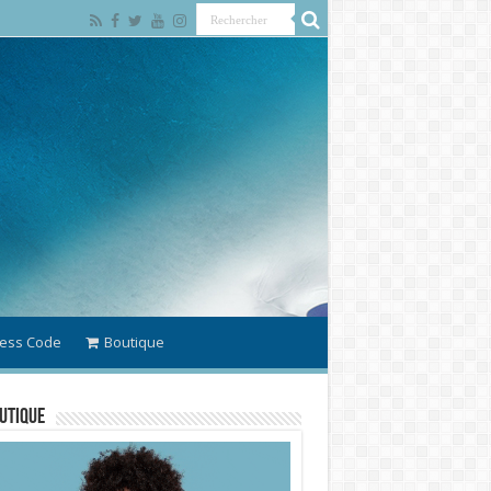
ess Code
Boutique
utique