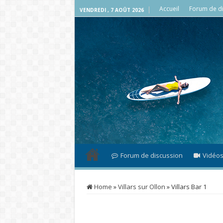
Accueil
Forum de di
VENDREDI , 7 AOÛT 2026
Forum de discussion
Vidéo
Home
»
Villars sur Ollon
»
Villars Bar 1