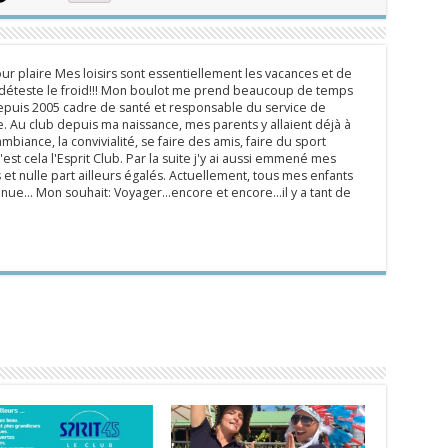
ur plaire Mes loisirs sont essentiellement les vacances et de
e déteste le froid!!! Mon boulot me prend beaucoup de temps
epuis 2005 cadre de santé et responsable du service de
 Au club depuis ma naissance, mes parents y allaient déjà à
mbiance, la convivialité, se faire des amis, faire du sport
'est cela l'Esprit Club. Par la suite j'y ai aussi emmené mes
s et nulle part ailleurs égalés. Actuellement, tous mes enfants
inue... Mon souhait: Voyager...encore et encore...il y a tant de