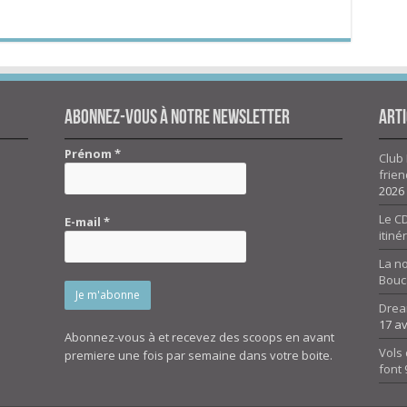
Abonnez-vous à notre newsletter
Arti
Prénom
*
Club 
frien
2026
Le CD
E-mail
*
itiné
La n
Bouc
Drea
17 av
Abonnez-vous à et recevez des scoops en avant
Vols 
premiere une fois par semaine dans votre boite.
font