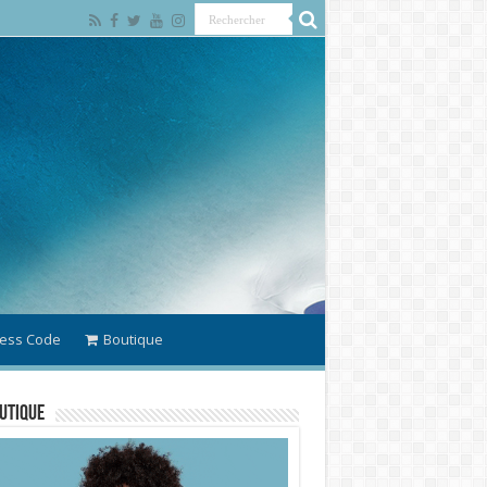
ess Code
Boutique
utique