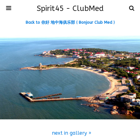
Spirit45 - ClubMed
Back to 你好 地中海俱乐部 ( Bonjour Club Med )
next in gallery »