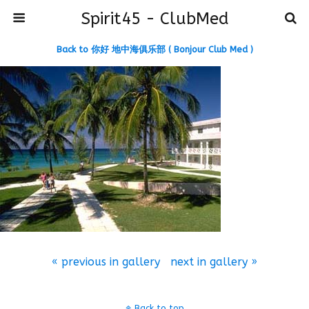
Spirit45 - ClubMed
Back to 你好 地中海俱乐部 ( Bonjour Club Med )
« previous in gallery
next in gallery »
Back to top