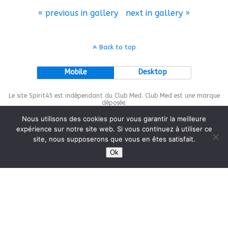
« previous in gallery
next in gallery »
Back to top
Mobile
Desktop
Le site Spirit45 est indépendant du Club Med. Club Med est une marque
déposée.
Nous utilisons des cookies pour vous garantir la meilleure
expérience sur notre site web. Si vous continuez à utiliser ce
site, nous supposerons que vous en êtes satisfait.
This site is protected by
wp-copyrightpro.com
Ok