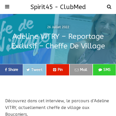
Spirit45 - ClubMed
26 Juillet 2022
Adeline VITRY – Reportage
Exclusif – Cheffe De Village
Share
Tweet
Pin
Mail
SMS
Découvrez dans cet interview, le parcours d’Adeline
VITRY, actuellement cheffe de village aux
Boucaniers.