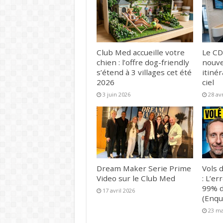
Club Med accueille votre
Le CD
chien : l’offre dog-friendly
nouve
s’étend à 3 villages cet été
itinér
2026
ciel
3 juin 2026
28 av
Dream Maker Serie Prime
Vols d
Video sur le Club Med
: L’er
99% d
17 avril 2026
(Enqu
23 ma