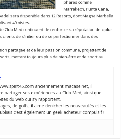
phares comme
Marrakech, Punta Cana,
 padel sera disponible dans 12 Resorts, dont Magna Marbella
isant 49 pistes.
 de Club Med continuent de renforcer sa réputation de « plus
 clients de s’initier ou de se perfectionner dans des
vision partagée et de leur passion commune, projettent de
esorts, mettant toujours plus de bien-être et de sport au
e
 www.spirit45.com anciennement macase.net, il
re partager ses expériences au Club Med, ainsi que
pites du web qui s’y rapportent.
ges, de golfs, il aime dénicher les nouveautés et les
oubliais c’est également un geek acheteur compulsif !