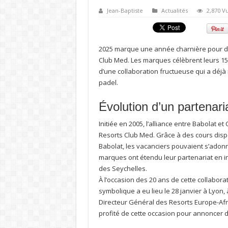
Jean-Baptiste
Actualités
2,870 V
2025 marque une année charnière pour deu
Club Med. Les marques célèbrent leurs 150 
d’une collaboration fructueuse qui a déjà
padel.
Évolution d’un partenari
Initiée en 2005, l’alliance entre Babolat e
Resorts Club Med. Grâce à des cours disp
Babolat, les vacanciers pouvaient s’adonn
marques ont étendu leur partenariat en i
des Seychelles.
À l’occasion des 20 ans de cette collabo
symbolique a eu lieu le 28 janvier à Lyon
Directeur Général des Resorts Europe-Afri
profité de cette occasion pour annoncer