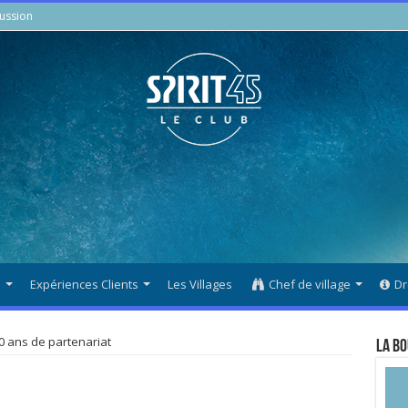
ussion
s
Expériences Clients
Les Villages
Chef de village
Dr
0 ans de partenariat
La Bo