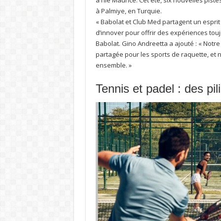
à l’île Maurice. Cet été, six nouvelles pi
à Palmiye, en Turquie.
« Babolat et Club Med partagent un esprit
d’innover pour offrir des expériences toujo
Babolat. Gino Andreetta a ajouté : « Not
partagée pour les sports de raquette, et
ensemble. »
Tennis et padel : des pil