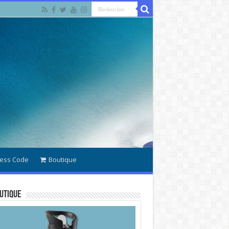
ess Code
Boutique
utique