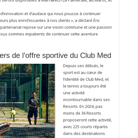
stes seront disponibles à Marrakech La Palmeraie, au Maroc, et
 d’innovation et d’audace qui nous pousse à continuer
urs plus enrichissantes à nos clients », a déclaré Éric
re partenariat repose sur une vision commune et une passion
 nous sommes impatients de continuer cette aventure
iers de l’offre sportive du Club Med
Depuis ses débuts, le
sport est au cœur de
l’identité de Club Med, et
le tennis a toujours été
une activité
incontournable dans ses
Resorts. En 2024, pas
moins de 36 Resorts
proposeront cette activité,
avec 225 courts répartis
dans des destinations