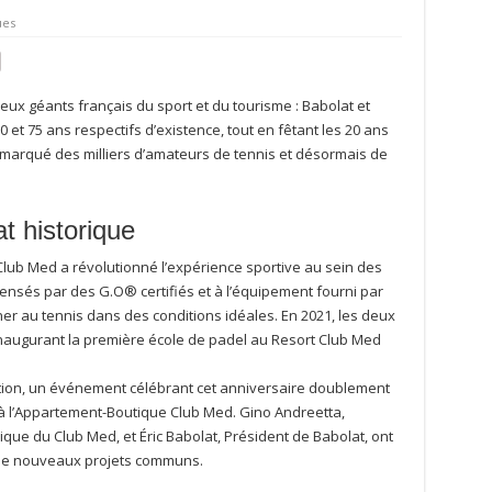
ues
x géants français du sport et du tourisme : Babolat et
et 75 ans respectifs d’existence, tout en fêtant les 20 ans
 marqué des milliers d’amateurs de tennis et désormais de
at historique
t Club Med a révolutionné l’expérience sportive au sein des
ensés par des G.O® certifiés et à l’équipement fourni par
er au tennis dans des conditions idéales. En 2021, les deux
naugurant la première école de padel au Resort Club Med
ration, un événement célébrant cet anniversaire doublement
, à l’Appartement-Boutique Club Med. Gino Andreetta,
que du Club Med, et Éric Babolat, Président de Babolat, ont
 de nouveaux projets communs.