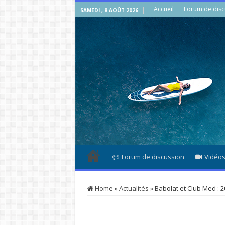
Accueil
Forum de disc
SAMEDI , 8 AOÛT 2026
Forum de discussion
Vidéo
Home
»
Actualités
»
Babolat et Club Med : 2