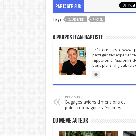
PARTAGER SUR
Tags
CLUB MED
PADEL
A propos Jean-Baptiste
Créateur du site www.spi
partager ses expériences
rapportent. Passionné de
bons plans, ah j'oubliai
Previous
Bagages avions dimensions et
poids compagnies aériennes
DU MEME AUTEUR