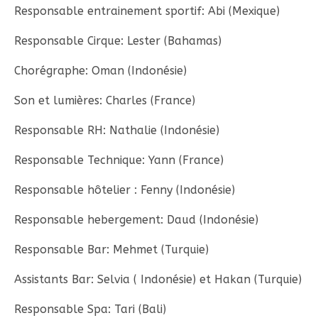
Responsable entrainement sportif: Abi (Mexique)
Responsable Cirque: Lester (Bahamas)
Chorégraphe: Oman (Indonésie)
Son et lumières: Charles (France)
Responsable RH: Nathalie (Indonésie)
Responsable Technique: Yann (France)
Responsable hôtelier : Fenny (Indonésie)
Responsable hebergement: Daud (Indonésie)
Responsable Bar: Mehmet (Turquie)
Assistants Bar: Selvia ( Indonésie) et Hakan (Turquie)
Responsable Spa: Tari (Bali)