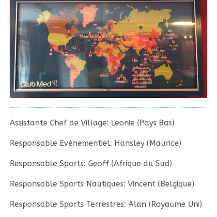
Assistante Chef de Village: Leonie (Pays Bas)
Responsable Evénementiel: Hansley (Maurice)
Responsable Sports: Geoff (Afrique du Sud)
Responsable Sports Nautiques: Vincent (Belgique)
Responsable Sports Terrestres: Alan (Royaume Uni)