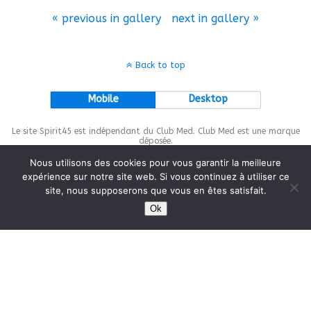
« previous in gallery
next in gallery »
Back to top
Mobile
Desktop
Le site Spirit45 est indépendant du Club Med. Club Med est une marque
déposée.
Nous utilisons des cookies pour vous garantir la meilleure
expérience sur notre site web. Si vous continuez à utiliser ce
site, nous supposerons que vous en êtes satisfait.
This site is protected by
wp-copyrightpro.com
Ok