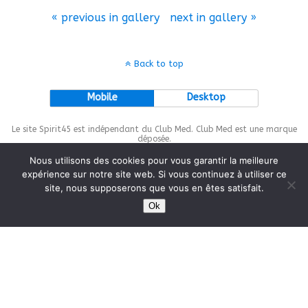
« previous in gallery
next in gallery »
Back to top
Mobile
Desktop
Le site Spirit45 est indépendant du Club Med. Club Med est une marque
déposée.
Nous utilisons des cookies pour vous garantir la meilleure
expérience sur notre site web. Si vous continuez à utiliser ce
site, nous supposerons que vous en êtes satisfait.
This site is protected by
wp-copyrightpro.com
Ok