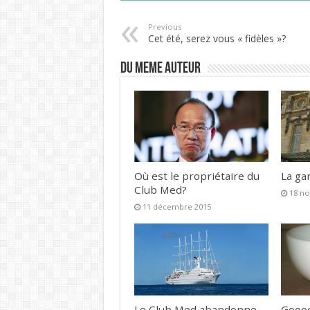
Previous
Cet été, serez vous « fidèles »?
DU MEME AUTEUR
Où est le propriétaire du
La ga
Club Med?
18 n
11 décembre 2015
Le Club Med abandonne
Gooo