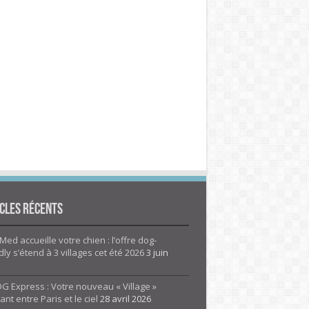
cles Récents
Med accueille votre chien : l’offre dog-
dly s’étend à 3 villages cet été 2026
3 juin
G Express : Votre nouveau « Village »
rant entre Paris et le ciel
28 avril 2026