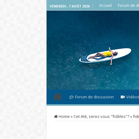
Accueil
Forum de di
VENDREDI , 7 AOÛT 2026
Forum de discussion
Vidéo
Home
»
Cet été, serez vous "fidèles"?
»
fid