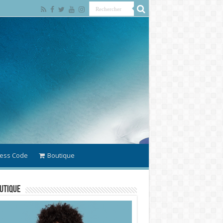
ess Code
Boutique
utique