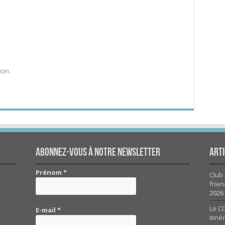
ion.
Abonnez-vous à notre newsletter
Arti
Prénom
*
Club 
frien
2026
Le CD
E-mail
*
itiné