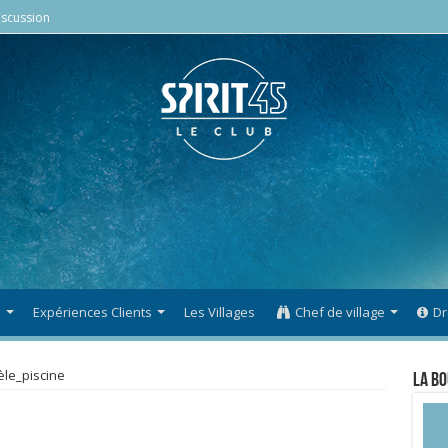
scussion
s
Expériences Clients
Les Villages
Chef de village
Dr
èle_piscine
La Bo