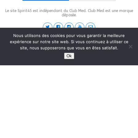
Le site Spirit45 est indépendant du Club Med. Club Med est une marque
déposée.
Nous utilisons des cookies pour vous garantir la meilleure
expérience sur notre site web. Si vous continuez à utiliser ce
This site is protected by
wp-copyrightpro.com
site, nous supposerons que vous en êtes satisfait.
Ok