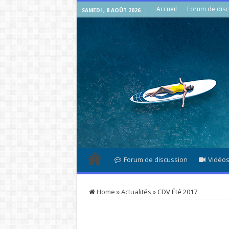
Accueil
Forum de disc
SAMEDI , 8 AOÛT 2026
Forum de discussion
Vidéo
Home
»
Actualités
»
CDV Été 2017