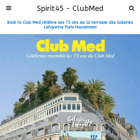
Spirit45 - ClubMed
Back to Club Med célèbre ses 75 ans sur la terrasse des Galeries
Lafayette Paris Haussmann