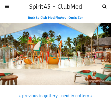
Spirit45 - ClubMed
Back to Club Med Phuket : Oasis Zen
« previous in gallery
next in gallery »