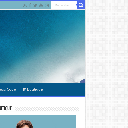
ess Code
Boutique
utique