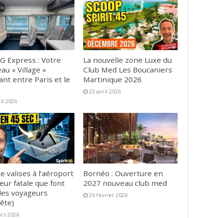
G Express : Votre
La nouvelle zone Luxe du
au « Village »
Club Med Les Boucaniers
ant entre Paris et le
Martinique 2026
23 avril 2026
ril 2026
e valises à l’aéroport
Bornéo : Ouverture en
reur fatale que font
2027 nouveau club med
es voyageurs
26 février 2026
ête)
rs 2026