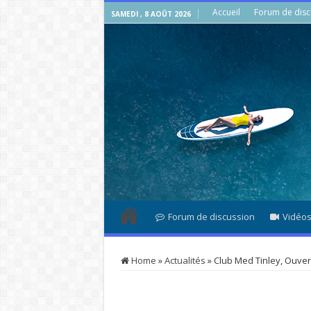
Accueil
Forum de disc
SAMEDI , 8 AOÛT 2026
Forum de discussion
Vidéo
Home
»
Actualités
»
Club Med Tinley, Ouvert