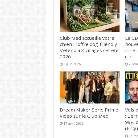
Club Med accueille votre
Le CD
chien : l’offre dog-friendly
nouve
s’étend à 3 villages cet été
itinér
2026
ciel
3 juin 2026
28 av
Dream Maker Serie Prime
Vols d
Video sur le Club Med
: L’er
99% d
17 avril 2026
(Enqu
23 ma