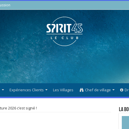
ussion
s
Expériences Clients
Les Villages
Chef de village
Dr
ure 2026 c’est signé !
La Bo