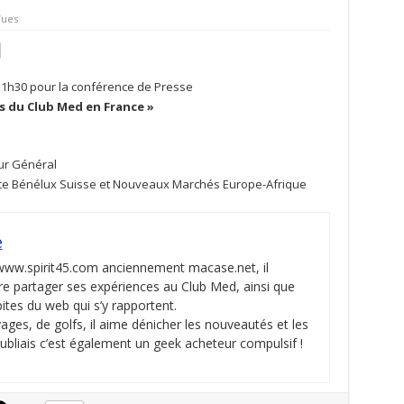
Vues
u 11h30 pour la conférence de Presse
s du Club Med en France »
eur Général
ance Bénélux Suisse et Nouveaux Marchés Europe-Afrique
e
 www.spirit45.com anciennement macase.net, il
re partager ses expériences au Club Med, ainsi que
pites du web qui s’y rapportent.
ges, de golfs, il aime dénicher les nouveautés et les
oubliais c’est également un geek acheteur compulsif !