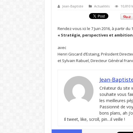
Jean-Baptiste
Actualités
10,810 
Rendez-vous ici le 7 Juin 2016, à partir d
« Stratégie, perspectives et ambition
avec
Henri Giscard d’Estaing, Président Direct
et Sylvain Rabuel, Directeur Général Fr
Jean-Baptist
Créateur du site
souhaite vous fai
les meilleures pé
Passionné de voya
bons plans, ah j’
Il tweet, like, scroll, pin…il veille !