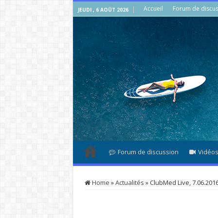
Accueil
Forum de discus
JEUDI , 6 AOÛT 2026
Forum de discussion
Vidéo
Home
»
Actualités
»
ClubMed Live, 7.06.201