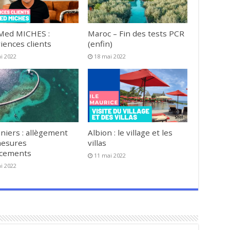
Med MICHES :
Maroc – Fin des tests PCR
iences clients
(enfin)
i 2022
18 mai 2022
niers : allègement
Albion : le village et les
mesures
villas
acements
11 mai 2022
i 2022