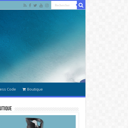
ess Code
Boutique
utique