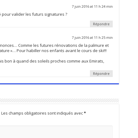
7 juin 2016 at 11 h 24 min
 pour valider les futurs signatures ?
Répondre
7 juin 2016 at 11 h 25 min
 annonces… Comme les futures rénovations de la palmure et
ature »… Pour habiller nos enfants avant le cours de ski!!!
mais bon à quand des soleils proches comme aux Emirats,
Répondre
.
Les champs obligatoires sont indiqués avec
*