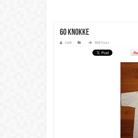
60 Knokke
Cath
868 Vues