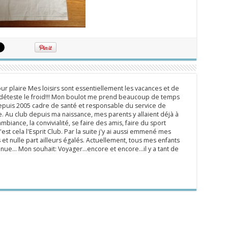
ur plaire Mes loisirs sont essentiellement les vacances et de
e déteste le froid!!! Mon boulot me prend beaucoup de temps
epuis 2005 cadre de santé et responsable du service de
 Au club depuis ma naissance, mes parents y allaient déjà à
mbiance, la convivialité, se faire des amis, faire du sport
'est cela l'Esprit Club. Par la suite j'y ai aussi emmené mes
s et nulle part ailleurs égalés. Actuellement, tous mes enfants
inue... Mon souhait: Voyager...encore et encore...il y a tant de