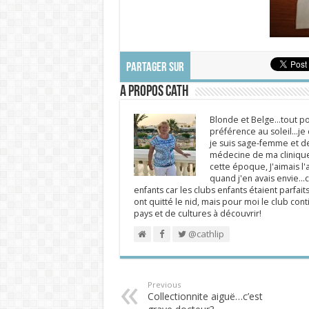
PARTAGER SUR
A propos Cath
Blonde et Belge...tout po
préférence au soleil...j
je suis sage-femme et d
médecine de ma clinique.
cette époque, J'aimais l'a
quand j'en avais envie...c
enfants car les clubs enfants étaient parfait
ont quitté le nid, mais pour moi le club cont
pays et de cultures à découvrir!
@cathlip
Previous
Collectionnite aiguë…c’est