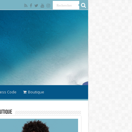
ess Code
Boutique
utique