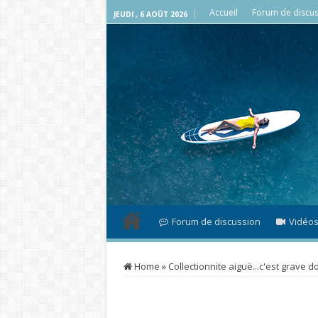
Accueil
Forum de discus
JEUDI , 6 AOÛT 2026
Forum de discussion
Vidéo
Home
»
Collectionnite aiguë...c'est grave d