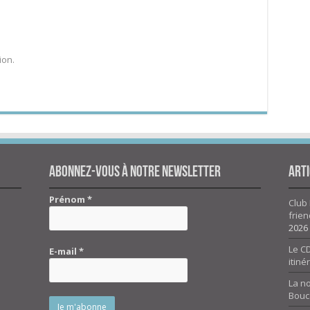
ion.
Abonnez-vous à notre newsletter
Arti
Prénom
*
Club 
frien
2026
Le CD
E-mail
*
itiné
La n
Bouc