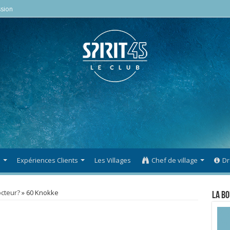
sion
s
Expériences Clients
Les Villages
Chef de village
Dr
octeur?
»
60 Knokke
La Bo