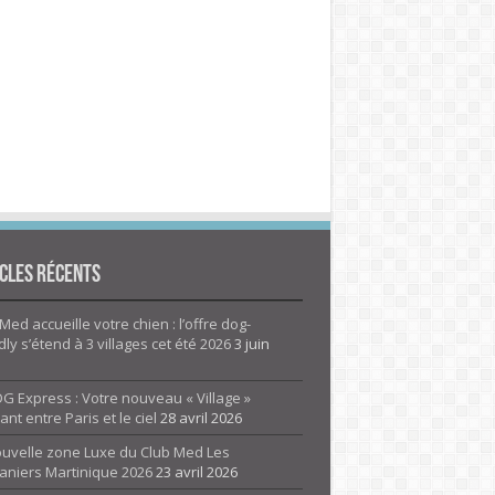
cles Récents
Med accueille votre chien : l’offre dog-
dly s’étend à 3 villages cet été 2026
3 juin
G Express : Votre nouveau « Village »
rant entre Paris et le ciel
28 avril 2026
ouvelle zone Luxe du Club Med Les
aniers Martinique 2026
23 avril 2026