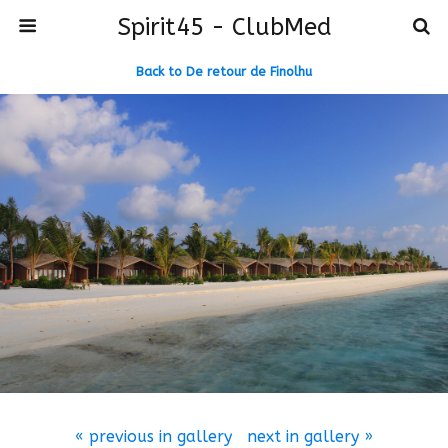
Spirit45 - ClubMed
Back to De retour de Finolhu
« previous in gallery
next in gallery »