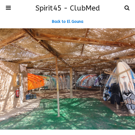
Spirit45 - ClubMed
Back to El Gouna