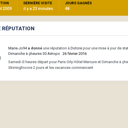
PTION
DERNIÈRE VISITE
JOURS GAGNÉS
et 2009
il y a 23 minutes
48
E RÉPUTATION
Marie-Jo94
a donné
une réputation à
Dotore
pour une mise à jour de sta
Dimanche à çheures 30 Aéropo
26 février 2016
Samedi i3 heures départ pour Paris Orly Hôtel Mercure et Dimanche à çh
SkirringEncore 2 jours et les vacances commencent