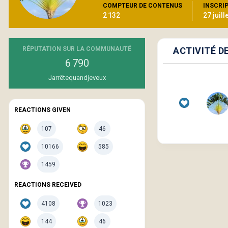
COMPTEUR DE CONTENUS
INSCRI
2 132
27 juill
RÉPUTATION SUR LA COMMUNAUTÉ
ACTIVITÉ D
6 790
Jarrêtequandjeveux
REACTIONS GIVEN
107
46
10166
585
1459
REACTIONS RECEIVED
4108
1023
144
46