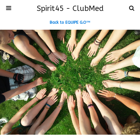
Spirit45 - ClubMed
Back to EQUIPE G.O™