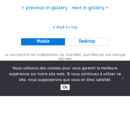
« previous in gallery
next in gallery »
Back to top
Mobile
Desktop
Le site Spirit45 est indépendant du Club Med. Club Med est une marque
déposée.
Nous utilisons des cookies pour vous garantir la meilleure
expérience sur notre site web. Si vous continuez à utiliser ce
site, nous supposerons que vous en êtes satisfait.
This site is protected by
wp-copyrightpro.com
Ok