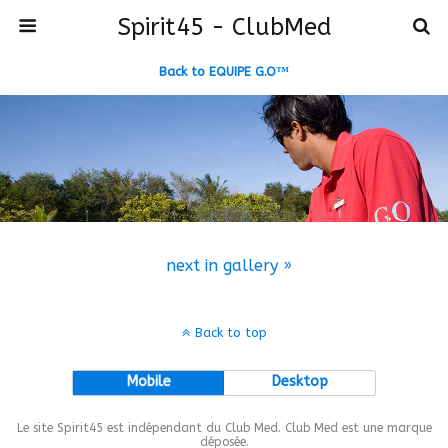
Spirit45 - ClubMed
Back to EQUIPE G.O™
next in gallery »
Back to top
Mobile
Desktop
Le site Spirit45 est indépendant du Club Med. Club Med est une marque
déposée.