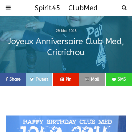
Spirit45 - ClubMed
29 Mai 2015
Joyeux Anniversaire Club Med,
Cricrichou
Share
Tweet
Pin
Mail
SMS