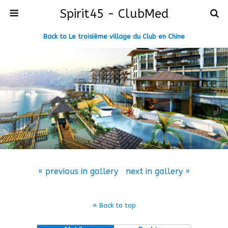
Spirit45 - ClubMed
Back to Le troisième village du Club en Chine
« previous in gallery
next in gallery »
Back to top