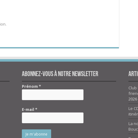
ion.
Abonnez-vous à notre newsletter
Arti
Prénom
*
Club 
frien
2026
Le CD
E-mail
*
itiné
La n
Bouc