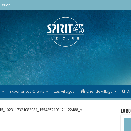
ussion
s
Expériences Clients
Les Villages
Chef de village
Dr
46_1023117321082081_1554852103121122488_n
La Bo