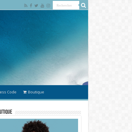
ess Code
Boutique
utique