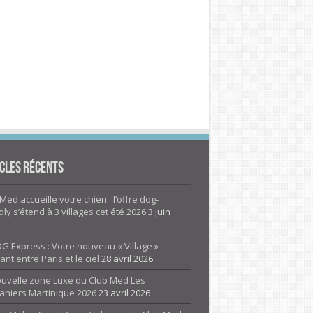
cles Récents
Med accueille votre chien : l’offre dog-
dly s’étend à 3 villages cet été 2026
3 juin
G Express : Votre nouveau « Village »
rant entre Paris et le ciel
28 avril 2026
ouvelle zone Luxe du Club Med Les
aniers Martinique 2026
23 avril 2026