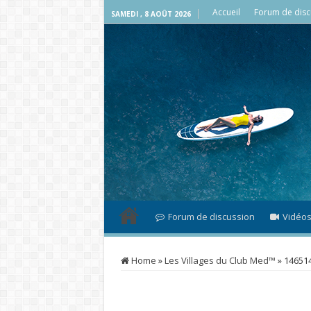
Accueil
Forum de disc
SAMEDI , 8 AOÛT 2026
Forum de discussion
Vidéo
Home
»
Les Villages du Club Med™
»
14651